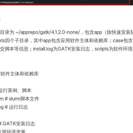
构
 ~/apprepo/gatk/4.1.2.0-none/，包含app（除快速安
og、scripts四个子目录，其中app包含应用软件主体和依赖库；cas
脚本等信息；install.log为GATK安装日志，scripts为软
 应用软件主体和依赖库
# 可运行算例、脚本
lurm # slurm脚本文件
.log # 运行日志
log # GATK安装日志
 # 应用环境变量