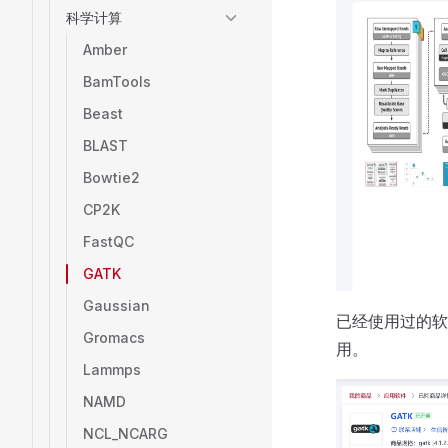
科学计算
Amber
BamTools
Beast
BLAST
Bowtie2
CP2K
FastQC
GATK
Gaussian
已经使用过的软
Gromacs
用。
Lammps
NAMD
NCL_NCARG