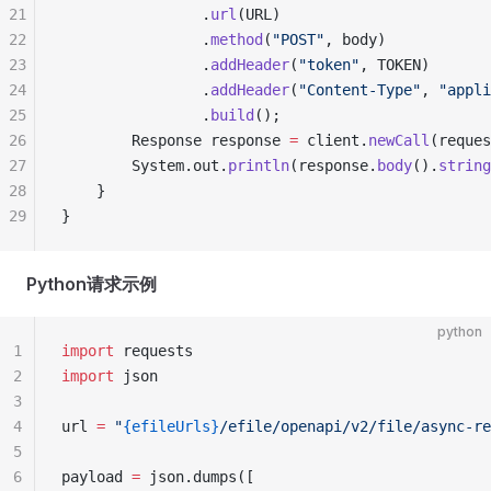
21
                .
url
(URL)
22
                .
method
(
"POST"
, body)
23
                .
addHeader
(
"token"
, TOKEN)
24
                .
addHeader
(
"Content-Type"
, 
"appli
25
                .
build
();
26
        Response response 
=
 client.
newCall
(reques
27
        System.out.
println
(response.
body
().
string
28
    }
29
}
Python请求示例
python
1
import
 requests
2
import
 json
3
4
url 
=
 "
{efileUrls}
/efile/openapi/v2/file/async-re
5
6
payload 
=
 json.dumps([