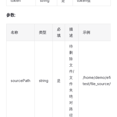
token
string
是
token值
参数
:
必
描
名称
类型
示例
填
述
待
删
除
文
件/
文
/home/demo/efile-
sourcePath
string
是
件
test/file_source/text
夹
绝
对
路
径