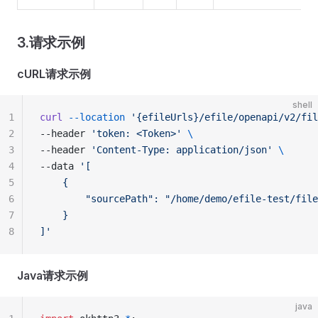
3.请求示例
cURL请求示例
shell
1
curl
 --location
 '{efileUrls}/efile/openapi/v2/fil
2
--header 
'token: <Token>'
 \
3
--header 
'Content-Type: application/json'
 \
4
--data 
'[
5
    {
6
        "sourcePath": "/home/demo/efile-test/file
7
    }
8
]'
Java请求示例
java