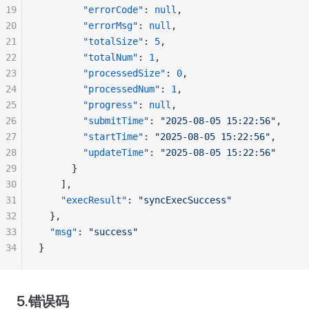
19
        "errorCode"
: 
null
,
20
        "errorMsg"
: 
null
,
21
        "totalSize"
: 
5
,
22
        "totalNum"
: 
1
,
23
        "processedSize"
: 
0
,
24
        "processedNum"
: 
1
,
25
        "progress"
: 
null
,
26
        "submitTime"
: 
"2025-08-05 15:22:56"
,
27
        "startTime"
: 
"2025-08-05 15:22:56"
,
28
        "updateTime"
: 
"2025-08-05 15:22:56"
29
      }
30
    ],
31
    "execResult"
: 
"syncExecSuccess"
32
  },
33
  "msg"
: 
"success"
34
}
5.错误码