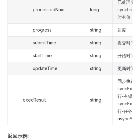
已处理文件
processedNum
long
synchrono
时有值
progress
string
进度
submitTime
string
提交时间
startTime
string
开始时间
updateTime
string
更新时间
同步执行-
syncExe
行-有错误
execResult
string
syncExec
行-任务提
asyncSubm
返回示例
: