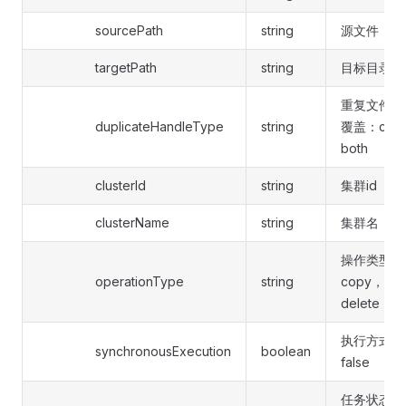
sourcePath
string
源文件
targetPath
string
目标目录
重复文件处
duplicateHandleType
string
覆盖：cov
both
clusterId
string
集群id
clusterName
string
集群名
操作类型 
operationType
string
copy， 
delete
执行方式 同
synchronousExecution
boolean
false
任务状态 