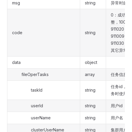
msg
string
异常时的详
0：成功，1
整，1000
911020
code
string
911009
911030：
其它异常
data
object
fileOperTasks
array
任务信息
任务id，
taskId
string
务时使用
userId
string
用户id
userName
string
用户名
clusterUserName
string
集群用户名