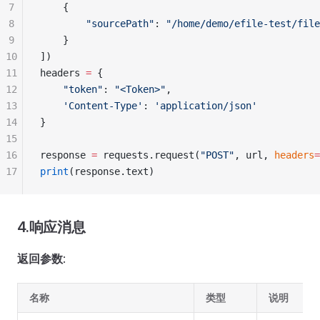
7
    {
8
        "sourcePath"
: 
"/home/demo/efile-test/file
9
    }
10
])
11
headers 
=
 {
12
    "token"
: 
"<Token>"
,
13
    'Content-Type'
: 
'application/json'
14
}
15
16
response 
=
 requests.request(
"POST"
, url, 
headers
=
17
print
(response.text)
4.响应消息
返回参数
:
名称
类型
说明