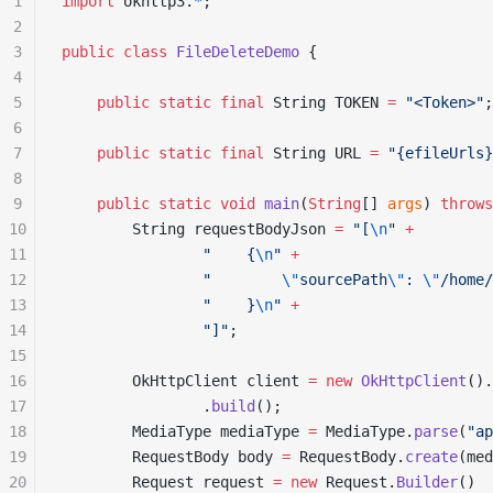
1
import
 okhttp3.
*
;
2
3
public
 class
 FileDeleteDemo
 {
4
5
    public
 static
 final
 String TOKEN 
=
 "<Token>"
;
6
7
    public
 static
 final
 String URL 
=
 "{efileUrls}
8
9
    public
 static
 void
 main
(
String
[] 
args
) 
throws
10
        String requestBodyJson 
=
 "[
\n
"
 +
11
                "    {
\n
"
 +
12
                "        
\"
sourcePath
\"
: 
\"
/home/
13
                "    }
\n
"
 +
14
                "]"
;
15
16
        OkHttpClient client 
=
 new
 OkHttpClient
().
17
                .
build
();
18
        MediaType mediaType 
=
 MediaType.
parse
(
"ap
19
        RequestBody body 
=
 RequestBody.
create
(med
20
        Request request 
=
 new
 Request.
Builder
()