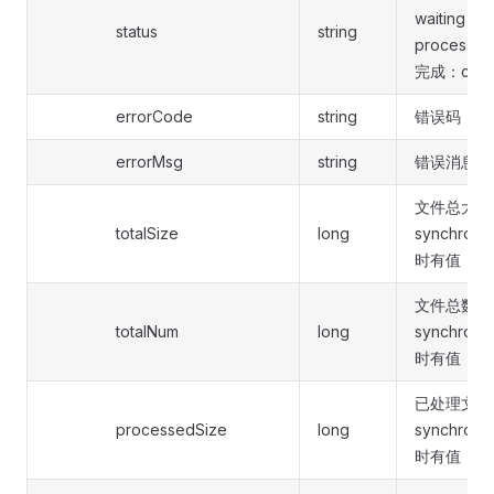
waiting
status
string
processi
完成：comp
errorCode
string
错误码
errorMsg
string
错误消息
文件总大小
totalSize
long
synchrono
时有值
文件总数量
totalNum
long
synchrono
时有值
已处理文件
processedSize
long
synchrono
时有值