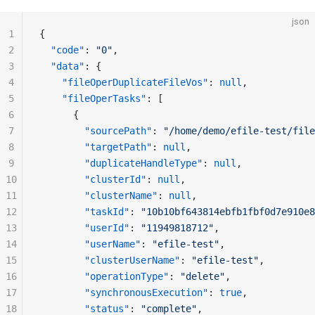
json
1
{
2
  "code"
: 
"0"
,
3
  "data"
: {
4
    "fileOperDuplicateFileVos"
: 
null
,
5
    "fileOperTasks"
: [
6
      {
7
        "sourcePath"
: 
"/home/demo/efile-test/file
8
        "targetPath"
: 
null
,
9
        "duplicateHandleType"
: 
null
,
10
        "clusterId"
: 
null
,
11
        "clusterName"
: 
null
,
12
        "taskId"
: 
"10b10bf643814ebfb1fbf0d7e910e8
13
        "userId"
: 
"11949818712"
,
14
        "userName"
: 
"efile-test"
,
15
        "clusterUserName"
: 
"efile-test"
,
16
        "operationType"
: 
"delete"
,
17
        "synchronousExecution"
: 
true
,
18
        "status"
: 
"complete"
,