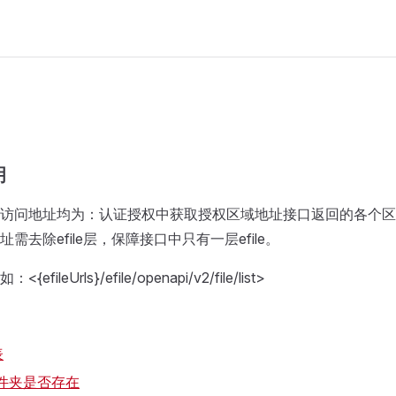
明
访问地址均为：认证授权中获取授权区域地址接口返回的各个区域的ef
需去除efile层，保障接口中只有一层efile。
ileUrls}/efile/openapi/v2/file/list>
表
件夹是否存在