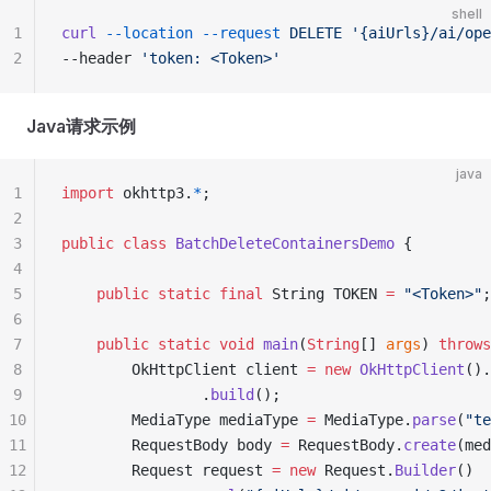
shell
1
curl
 --location
 --request
 DELETE
 '{aiUrls}/ai/ope
2
--header 
'token: <Token>'
Java请求示例
java
1
import
 okhttp3.
*
;
2
3
public
 class
 BatchDeleteContainersDemo
 {
4
5
    public
 static
 final
 String TOKEN 
=
 "<Token>"
;
6
7
    public
 static
 void
 main
(
String
[] 
args
) 
throws
8
        OkHttpClient client 
=
 new
 OkHttpClient
().
9
                .
build
();
10
        MediaType mediaType 
=
 MediaType.
parse
(
"te
11
        RequestBody body 
=
 RequestBody.
create
(med
12
        Request request 
=
 new
 Request.
Builder
()