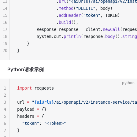
13
                .
url
(
"{aiUrls}/ai/openapi/v2/inst
14
                .
method
(
"DELETE"
, body)
15
                .
addHeader
(
"token"
, TOKEN)
16
                .
build
();
17
        Response response 
=
 client.
newCall
(reques
18
        System.out.
println
(response.
body
().
string
19
    }
20
}
Python请求示例
python
1
import
 requests
2
3
url 
=
 "
{aiUrls}
/ai/openapi/v2/instance-service/ta
4
payload 
=
 {}
5
headers 
=
 {
6
  "token"
: 
"<Token>"
7
}