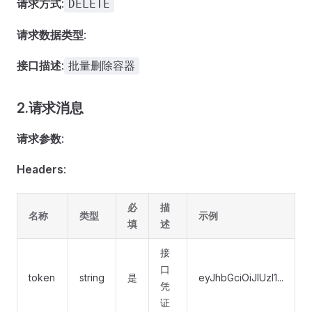
请求方式
:
DELETE
请求数据类型
:
接口描述
:
批量删除容器
2.请求消息
请求参数
:
Headers
:
必
描
名称
类型
示例
填
述
接
口
token
string
是
eyJhbGciOiJIUzI1...
凭
证