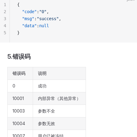
1
{
2
  "code"
:
"0"
,
3
  "msg"
:
"success"
,
4
  "data"
:
null
5
}
5.错误码
错误码
说明
0
成功
10001
内部异常（其他异常）
10003
参数不全
10004
参数无效
10007
用户已被冻结