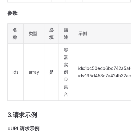
参数
:
名
必
描
类型
示例
称
填
述
容
器
实
ids:1bc50ecb6bc742a5afc0
ids
array
是
例
ids:195d453c7a424b32ac85
ID
集
合
3.请求示例
cURL请求示例