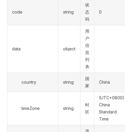
状
code
string
态
0
码
用
户
信
data
object
息
列
表
国
country
string
China
家
(UTC+0800)
时
China
timeZone
string
区
Standard
Time
语