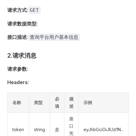
请求方式
:
GET
请求数据类型
:
接口描述
:
查询平台用户基本信息
2.请求消息
请求参数
:
Headers
:
必
描
名称
类型
示例
填
述
接
口
token
string
是
eyJhbGciOiJIUzI1N...
凭