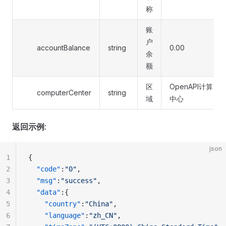
称
账
户
accountBalance
string
0.00
余
额
区
OpenAPI计算
computerCenter
string
域
中心
返回示例
:
json
1
{
2
  "code"
:
"0"
,
3
  "msg"
:
"success"
,
4
  "data"
:{
5
    "country"
:
"China"
,
6
    "language"
:
"zh_CN"
,