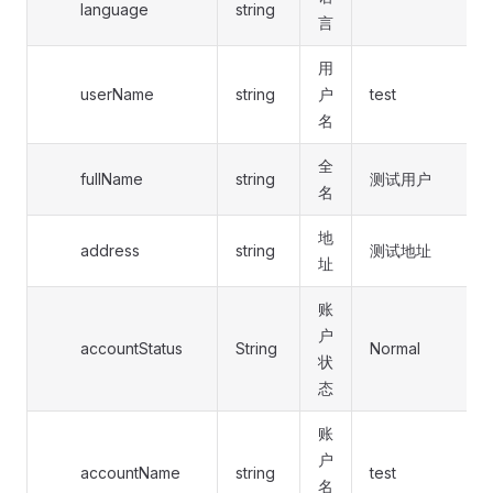
language
string
言
用
userName
string
户
test
名
全
fullName
string
测试用户
名
地
address
string
测试地址
址
账
户
accountStatus
String
Normal
状
态
账
户
accountName
string
test
名