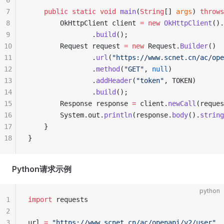
6
7
    public
 static
 void
 main
(
String
[] 
args
) 
throws
8
        OkHttpClient client 
=
 new
 OkHttpClient
().
9
                .
build
();
10
        Request request 
=
 new
 Request.
Builder
()
11
                .
url
(
"https://www.scnet.cn/ac/ope
12
                .
method
(
"GET"
, 
null
)
13
                .
addHeader
(
"token"
, TOKEN)
14
                .
build
();
15
        Response response 
=
 client.
newCall
(reques
16
        System.out.
println
(response.
body
().
string
17
    }
18
}
Python请求示例
python
1
import
 requests
2
3
url 
=
 "https://www.scnet.cn/ac/openapi/v2/user"