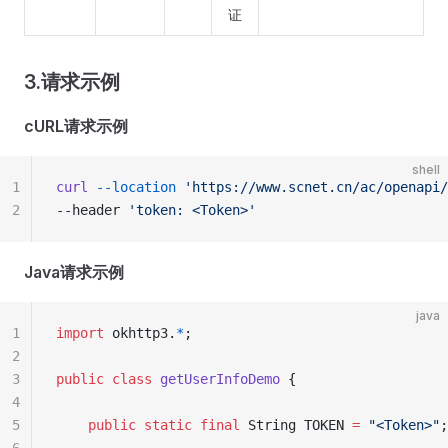
证
3.请求示例
cURL请求示例
shell
1
curl
 --location
 'https://www.scnet.cn/ac/openapi/
2
--header 
'token: <Token>'
Java请求示例
java
1
import
 okhttp3.
*
;
2
3
public
 class
 getUserInfoDemo
 {
4
5
    public
 static
 final
 String TOKEN 
=
 "<Token>"
;