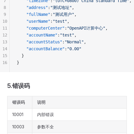
7
    "timeZone"
:
"(UTC+0800) China Standard Time"
,
8
    "address"
:
"测试地址"
,
9
    "fullName"
:
"测试用户"
,
10
    "userName"
:
"test"
,
11
    "computerCenter"
:
"OpenAPI计算中心"
,
12
    "accountName"
:
"test"
,
13
    "accountStatus"
:
"Normal"
,
14
    "accountBalance"
:
"0.00"
15
  }
16
}
5.错误码
错误码
说明
10001
内部错误
10003
参数不全