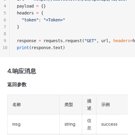
4
payload 
=
 {}
5
headers 
=
 {
6
  "token"
: 
"<Token>"
7
}
8
9
response 
=
 requests.request(
"GET"
, url, 
headers
=
h
10
print
(response.text)
4.响应消息
返回参数
描
名称
类型
示例
述
信
msg
string
success
息