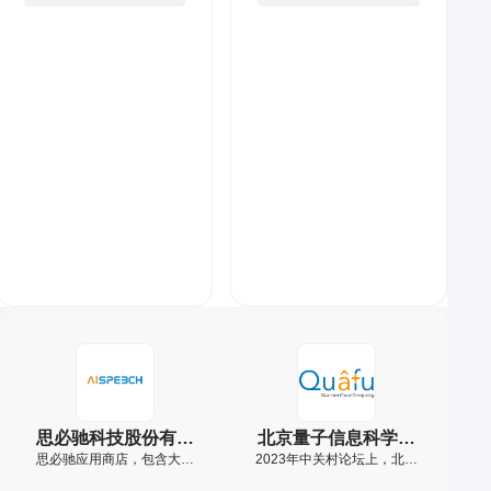
的
的
解
的
式
编
计
工
决
A
，
织
算
具
方
I
从
数
方
软
案
模
另
字
式
件
赋
型
一
世
商
，
，
能
，
个
界
订
品
满
自
让
维
的
阅
推
足
主
复
度
魔
你
各
创
杂
打
法
荐
行
新
变
开
织
需
各
发
得
科
锦
要
业
展
简
学
订
的
单
之
阅
计
门
的
算
需
求
思必驰科技股份有限
北京量子信息科学研
思必驰应用商店，包含大模
公司
2023年中关村论坛上，北京
究院
型、AI语音软硬件等产品。
量子信息科学研究院正式发