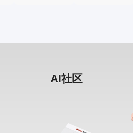
大数据分析平台，提供灵活
件、数字孪生系统与仿真云
且易于使用的“0代码”数据分
服务平台自主研发及产业
析、低代码个性化分析、高
化。十沣科技总部位于深圳
分辨率可视化等服务，应用A
南山，目前已成立京津冀、
I赋能，联动全球多个云平
长三角、珠三角、 华中、西
台，致力于提高生命科学领
部等区域产业化基地，相关
域的多组学数据分析效率，
核心软件及技术已成功应用
加速科研进程，助力科研转
于航空航天、船舶、风资
化。
源、电子、机械装备等行
业。公司已经成为国家高新
技术企业、国家鼓励的软件
企业，获得CMMI3级认证、I
SO9001:2015质量管理体系
认证、双软认证。
AI社区