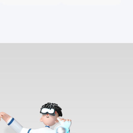
布了Quafu（夸父）量子计
算云平台，取意“量子未来
（quantum future）”，并被
中关村论坛列为十项重大科
技成果之一。 Quafu量子计
算云平台是以互联网云计算
的形式呈现的量子计算综合
性能展示，集成了超导量子
芯片、测控设备、量子操作
系统和应用软件等元素，为
研究和测试人员提供量子算
力，标志着量子计算朝着实
用化方向迈出了重要一步。