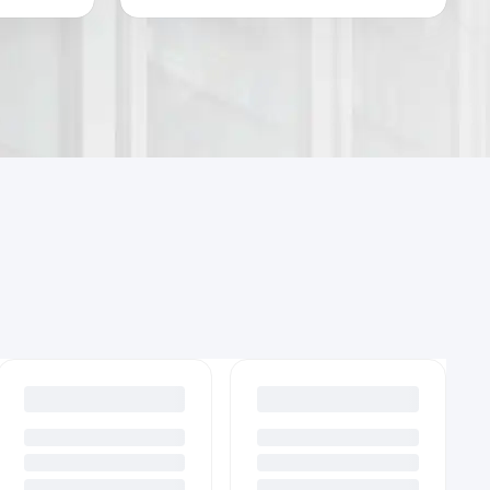
S
应用
技术
模型
数据
源代
免
安
包
用
即
科
用
装
罗
一
开
研
源
维
万
站
即
新
代
护
象
式
用
范
码