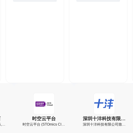
店
时空云平台
深圳十沣科技有限公
人工
时空云平台 (STOmics Clou
深圳十沣科技有限公司致力
司
d) 是以时空为特色的多组学
于高端研发设计类工业软